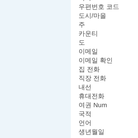
우편번호 코드
도시/마을
주
카운티
도
이메일
이메일 확인
집 전화
직장 전화
내선
휴대전화
여권 Num
국적
언어
생년월일