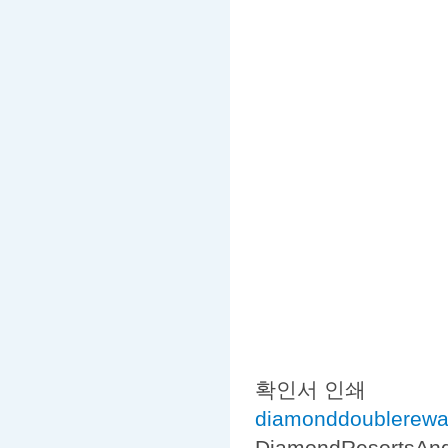
확인서 인쇄
diamonddoublerewa
DiamondResortsAn