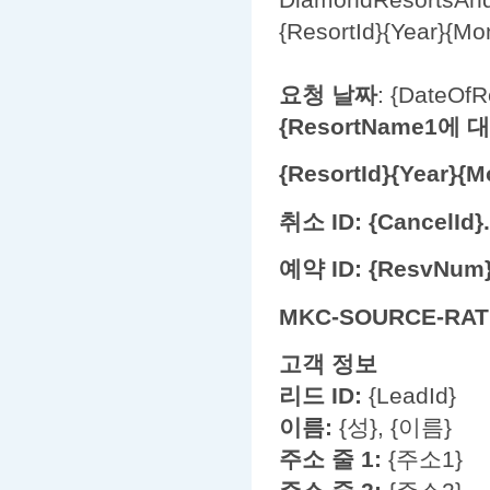
{ResortId}{Year}{Mo
요청 날짜
: {DateOfR
{ResortName1에
{ResortId}{Year}{M
취소 ID: {CancelId}.
예약 ID: {ResvNum}
MKC-SOURCE-RATE:
고객 정보
리드 ID:
{LeadId}
이름:
{성}, {이름}
주소 줄 1:
{주소1}