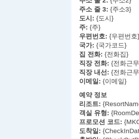
주소 줄 2:
{주소2}
주소 줄 3:
{주소3}
도시:
{도시}
주:
{주}
우편번호:
{우편번호
국가:
{국가코드}
집 전화:
{전화집}
직장 전화:
{전화근무
직장 내선:
{전화근무
이메일:
{이메일}
예약 정보
리조트:
{ResortNam
객실 유형:
{RoomDes
프로모션 코드:
{MKC
도착일:
{CheckInDat