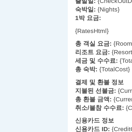
출발일:
{CheckOutD
숙박일:
{Nights}
1박 요금:
{RatesHtml}
총 객실 요금:
{RoomS
리조트 요금:
{Resort
세금 및 수수료:
{Tot
총 숙박:
{TotalCost}
결제 및 환불 정보
지불된 선불금:
{Cur
총 환불 금액:
{Curre
취소/불참 수수료:
{C
신용카드 정보
신용카드 ID:
{Credit