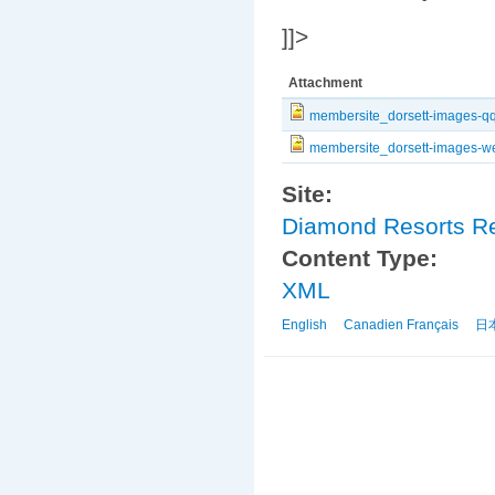
]]>
Attachment
membersite_dorsett-images-qq
membersite_dorsett-images-w
Site:
Diamond Resorts Re
Content Type:
XML
English
Canadien Français
日