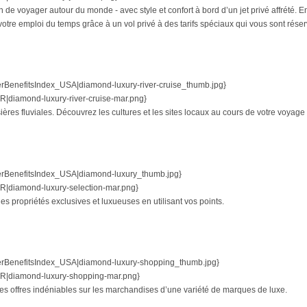
n de voyager autour du monde - avec style et confort à bord d’un jet privé affrété.
votre emploi du temps grâce à un vol privé à des tarifs spéciaux qui vous sont réser
nefitsIndex_USA|diamond-luxury-river-cruise_thumb.jpg}
iamond-luxury-river-cruise-mar.png}
ères fluviales. Découvrez les cultures et les sites locaux au cours de votre voyage 
enefitsIndex_USA|diamond-luxury_thumb.jpg}
diamond-luxury-selection-mar.png}
 propriétés exclusives et luxueuses en utilisant vos points.
enefitsIndex_USA|diamond-luxury-shopping_thumb.jpg}
diamond-luxury-shopping-mar.png}
s offres indéniables sur les marchandises d’une variété de marques de luxe.