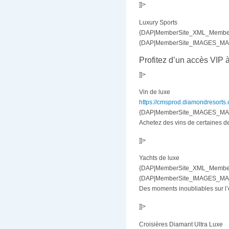
]]>
Luxury Sports
{DAP|MemberSite_XML_MemberB
{DAP|MemberSite_IMAGES_MAR|
Profitez d’un accès VIP à
]]>
Vin de luxe
https://cmsprod.diamondresorts.
{DAP|MemberSite_IMAGES_MAR|
Achetez des vins de certaines de
]]>
Yachts de luxe
{DAP|MemberSite_XML_MemberB
{DAP|MemberSite_IMAGES_MAR|
Des moments inoubliables sur l’
]]>
Croisières Diamant Ultra Luxe