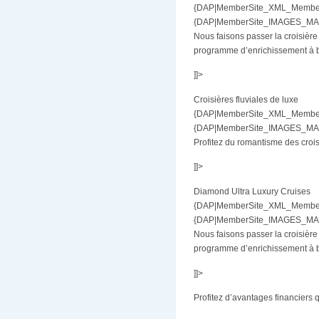
{DAP|MemberSite_XML_MemberBe
{DAP|MemberSite_IMAGES_MAR|d
Nous faisons passer la croisière
programme d’enrichissement à bo
]]>
Croisières fluviales de luxe
{DAP|MemberSite_XML_MemberBe
{DAP|MemberSite_IMAGES_MAR|d
Profitez du romantisme des croisi
]]>
Diamond Ultra Luxury Cruises
{DAP|MemberSite_XML_MemberBe
{DAP|MemberSite_IMAGES_MAR|d
Nous faisons passer la croisière
programme d’enrichissement à bo
]]>
Profitez d’avantages financiers qui