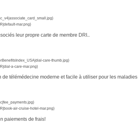
v4|associate_card_small.jpg}
default-mar.png}
sociés leur propre carte de membre DRI..
nefitsIndex_USA|dial-care-thumb.jpg}
dial-a-care-mar.png}
n de télémédecine moderne et facile à utiliser pour les maladies
|fee_payments.jpg}
ook-air-cruise-hotel-mar.png}
n paiements de frais!