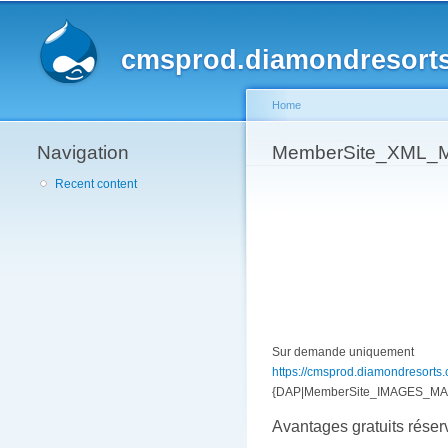
cmsprod.diamondresort
Home
Navigation
You are here
MemberSite_XML_Me
Recent content
Sur demande uniquement
https://cmsprod.diamondresorts.co
{DAP|MemberSite_IMAGES_MAR
Avantages gratuits rése