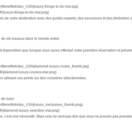
nefitsIndex_USA|luxury-things-to-do-mar.jpg}
uxury-things-to-do-mar.png}
els de votre destination avec des guides experts, des excursions et des itinéraires 
e de vie luxueux dans le monde entier.
t disponibles que lorsque vous aurez effectué votre première réservation et présen
enefitsIndex_USA|diamond-luxury-cruise_thumb.jpg}
diamond-luxury-cruises-mar.png}
 utilisant vos points sur des croisières sélectionnées.
 de luxe)
enefitsIndex_USA|luxury_exclusives_thumb.png}
diamond-luxury-selection-mar.png}
e, c’est une nécessité. Mais cela ne veut pas dire que vous ne pouvez pas prendre