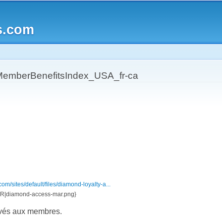
Skip to
main
s.com
content
mberBenefitsIndex_USA_fr-ca
m/sites/default/files/diamond-loyalty-a...
|diamond-access-mar.png}
rvés aux membres.