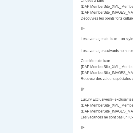
Choses à faire
{DAP|MemberSite_XML_MemberBe
{DAP|MemberSite_IMAGES_MAR|l
Découvrez les points forts cultur
]]>
Les avantages du luxe... un styl
Les avantages suivants ne seron
Croisières de luxe
{DAP|MemberSite_XML_MemberB
{DAP|MemberSite_IMAGES_MAR|
Recevez des valeurs spéciales en
]]>
Luxury Exclusives® (exclusivités
{DAP|MemberSite_XML_MemberB
{DAP|MemberSite_IMAGES_MAR|
Les vacances ne sont pas un lux
]]>