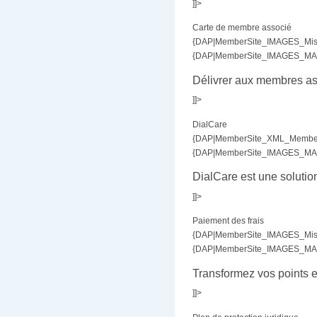
]]>
Carte de membre associé
{DAP|MemberSite_IMAGES_Misc_
{DAP|MemberSite_IMAGES_MAR|
Délivrer aux membres as
]]>
DialCare
{DAP|MemberSite_XML_MemberBe
{DAP|MemberSite_IMAGES_MAR|
DialCare est une solutio
]]>
Paiement des frais
{DAP|MemberSite_IMAGES_Misc
{DAP|MemberSite_IMAGES_MAR|b
Transformez vos points e
]]>