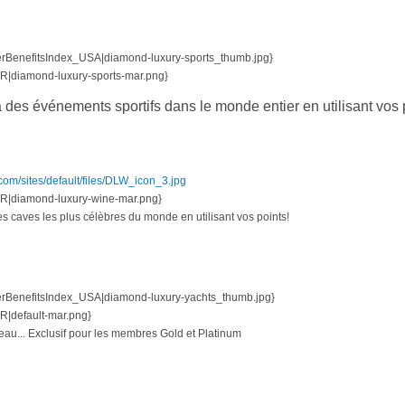
enefitsIndex_USA|diamond-luxury-sports_thumb.jpg}
diamond-luxury-sports-mar.png}
 des événements sportifs dans le monde entier en utilisant vos 
com/sites/default/files/DLW_icon_3.jpg
diamond-luxury-wine-mar.png}
s caves les plus célèbres du monde en utilisant vos points!
enefitsIndex_USA|diamond-luxury-yachts_thumb.jpg}
default-mar.png}
eau... Exclusif pour les membres Gold et Platinum