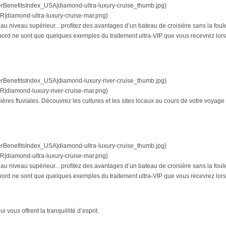
nefitsIndex_USA|diamond-ultra-luxury-cruise_thumb.jpg}
iamond-ultra-luxury-cruise-mar.png}
 au niveau supérieur... profitez des avantages d’un bateau de croisière sans la fou
rd ne sont que quelques exemples du traitement ultra-VIP que vous recevrez lors d
nefitsIndex_USA|diamond-luxury-river-cruise_thumb.jpg}
iamond-luxury-river-cruise-mar.png}
ères fluviales. Découvrez les cultures et les sites locaux au cours de votre voyage 
nefitsIndex_USA|diamond-ultra-luxury-cruise_thumb.jpg}
iamond-ultra-luxury-cruise-mar.png}
 au niveau supérieur... profitez des avantages d’un bateau de croisière sans la fou
rd ne sont que quelques exemples du traitement ultra-VIP que vous recevrez lors d
 vous offrent la tranquillité d’esprit.