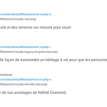
m/sites/default/files/diamond-loyalty-a...
diamond-loyalty-mar.png}
its et des services sur mesure pour vous!
m/sites/default/files/diamond-loyalty-l...
diamond-loyalty-legacy-program-mar.png}
le façon de transmettre un héritage à vie pour que les personne
 expliqués
m/sites/default/files/diamond-loyalty-e...
iamond-loyalty-benefits-mar.png}
e de vos avantages de fidélité Diamond.