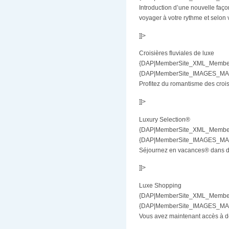
Introduction d’une nouvelle faço
voyager à votre rythme et selon 
]]>
Croisières fluviales de luxe
{DAP|MemberSite_XML_MemberBe
{DAP|MemberSite_IMAGES_MAR|d
Profitez du romantisme des croisi
]]>
Luxury Selection®
{DAP|MemberSite_XML_MemberB
{DAP|MemberSite_IMAGES_MAR|
Séjournez en vacances® dans des
]]>
Luxe Shopping
{DAP|MemberSite_XML_MemberB
{DAP|MemberSite_IMAGES_MAR|
Vous avez maintenant accès à de