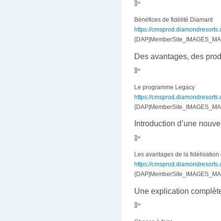
]]>
Bénéfices de fidélité Diamant
https://cmsprod.diamondresorts.co
{DAP|MemberSite_IMAGES_MAR|
Des avantages, des produ
]]>
Le programme Legacy
https://cmsprod.diamondresorts.co
{DAP|MemberSite_IMAGES_MAR|
Introduction d’une nouvel
]]>
Les avantages de la fidélisation
https://cmsprod.diamondresorts.co
{DAP|MemberSite_IMAGES_MAR|d
Une explication complèt
]]>