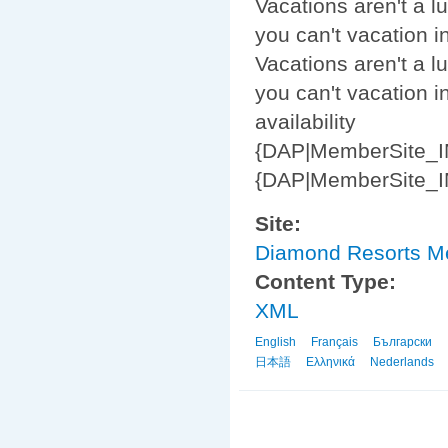
Vacations aren't a l
you can't vacation in
Vacations aren't a l
you can't vacation in
availability
{DAP|MemberSite_I
{DAP|MemberSite_I
Site:
Diamond Resorts 
Content Type:
XML
English
Français
Български
日本語
Ελληνικά
Nederlands