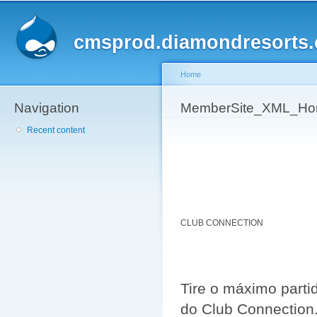
Sk
ma
cmsprod.diamondresorts
co
Home
Navigation
You are here
MemberSite_XML_Hom
Recent content
CLUB CONNECTION
Tire o máximo parti
do Club Connection