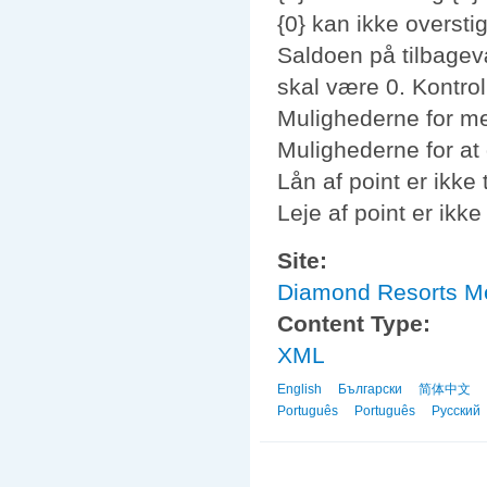
{0} kan ikke overstig
Saldoen på tilbagev
skal være 0. Kontrol
Mulighederne for me
Mulighederne for at
Lån af point er ikke 
Leje af point er ikke 
Site:
Diamond Resorts 
Content Type:
XML
English
Български
简体中文
Português
Português
Русский