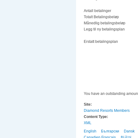
Antall betalinger
Totalt Betalingsbeløp
Månedlig betalingsbeløp
Legg til ny betalingsplan
Erstatt betalingsplan
You have an outstanding amount
Site:
Diamond Resorts Members
Content Type:
XML
English
Български
Dansk
Canadien Français
한국어