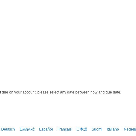
 due on your account, please select any date between now and due date.
Deutsch
Ελληνικά
Español
Français
日本語
Suomi
Italiano
Nederl