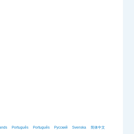
ands
Português
Português
Русский
Svenska
简体中文