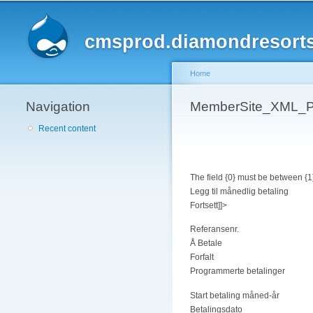
cmsprod.diamondresort
Home
Navigation
You are here
MemberSite_XML_P
Recent content
The field {0} must be between {1
Legg til månedlig betaling
Fortsett]]>
Referansenr.
Å Betale
Forfalt
Programmerte betalinger
Start betaling måned-år
Betalingsdato