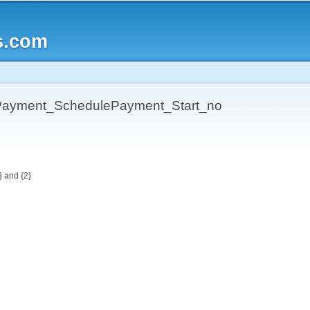
Skip to
main
s.com
content
ayment_SchedulePayment_Start_no
} and {2}