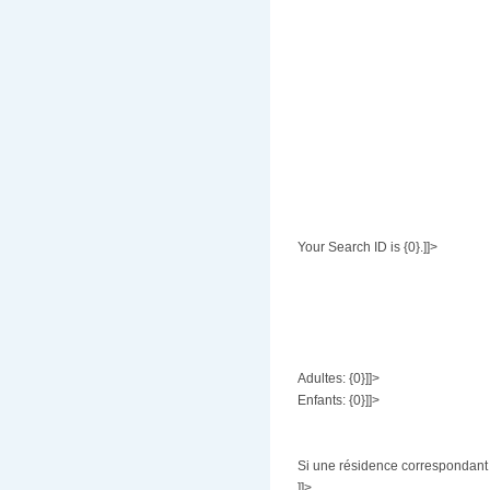
Your Search ID is {0}.]]>
Adultes: {0}]]>
Enfants: {0}]]>
Si une résidence correspondant à
]]>