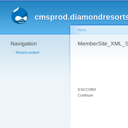
cmsprod.diamondresort
Home
Navigation
You are here
MemberSite_XML_Se
Recent content
D'ACCORD
Continuer