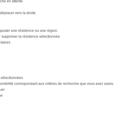
che en attente
déplacer vers la droite.
ajouter une résidence ou une région.
r supprimer la résidence sélectionnée.
taires
 sélectionnées
ponibilité correspondant aux critères de recherche que vous avez saisis.
nuer
he