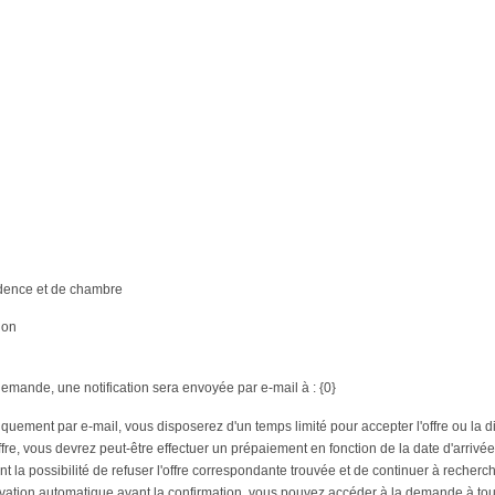
idence et de chambre
ion
demande, une notification sera envoyée par e-mail à : {0}
uniquement par e-mail, vous disposerez d'un temps limité pour accepter l'offre ou
offre, vous devrez peut-être effectuer un prépaiement en fonction de la date d'arri
t la possibilité de refuser l'offre correspondante trouvée et de continuer à recherch
ation automatique avant la confirmation, vous pouvez accéder à la demande à tou