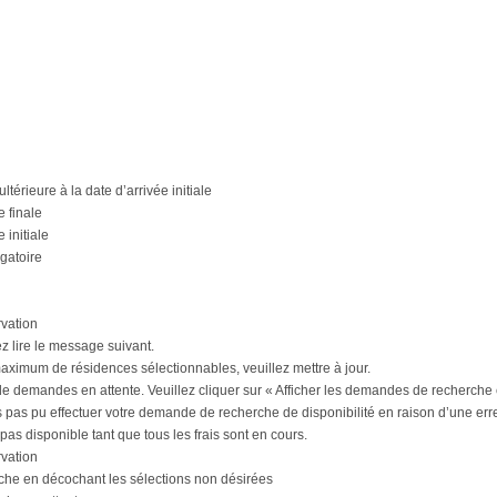
ultérieure à la date d’arrivée initiale
e finale
 initiale
gatoire
vation
ez lire le message suivant.
imum de résidences sélectionnables, veuillez mettre à jour.
de demandes en attente. Veuillez cliquer sur « Afficher les demandes de recherche
as pu effectuer votre demande de recherche de disponibilité en raison d’une erreu
s disponible tant que tous les frais sont en cours.
vation
rche en décochant les sélections non désirées