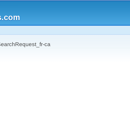
Skip to
main
s.com
content
archRequest_fr-ca