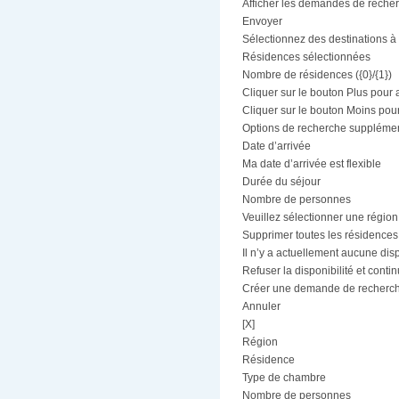
Afficher les demandes de recher
Envoyer
Sélectionnez des destinations à 
Résidences sélectionnées
Nombre de résidences ({0}/{1})
Cliquer sur le bouton Plus pour 
Cliquer sur le bouton Moins pou
Options de recherche supplémen
Date d’arrivée
Ma date d’arrivée est flexible
Durée du séjour
Nombre de personnes
Veuillez sélectionner une région
Supprimer toutes les résidences
Il n’y a actuellement aucune dis
Refuser la disponibilité et conti
Créer une demande de recherc
Annuler
[X]
Région
Résidence
Type de chambre
Nombre de personnes