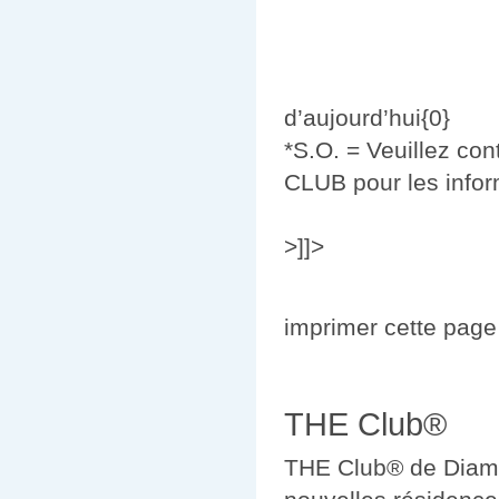
d’aujourd’hui{0}
*S.O. = Veuillez cont
CLUB pour les inform
>]]>
imprimer cette page 
THE Club®
THE Club® de Diamon