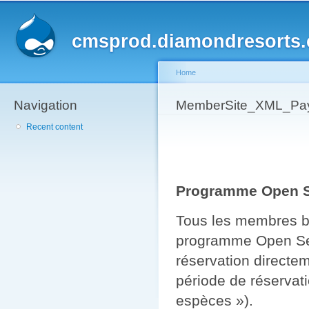
Sk
ma
cmsprod.diamondresorts
co
Home
Navigation
You are here
MemberSite_XML_Pay
Recent content
Programme Open 
Tous les membres b
programme Open Sea
réservation directe
période de réservati
espèces »).