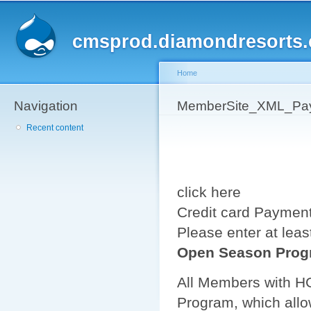
Sk
ma
cmsprod.diamondresorts
co
Home
Navigation
You are here
MemberSite_XML_Pa
Recent content
click here
Credit card Paymen
Please enter at leas
Open Season Prog
All Members with H
Program, which allo