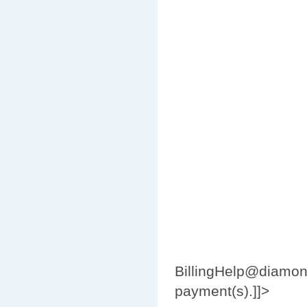
BillingHelp@diamon
payment(s).]]>