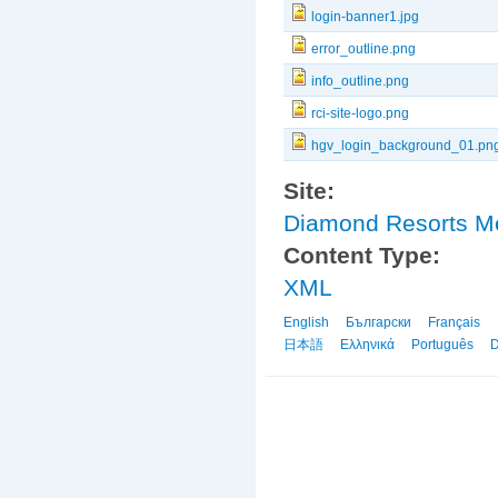
login-banner1.jpg
error_outline.png
info_outline.png
rci-site-logo.png
hgv_login_background_01.pn
Site:
Diamond Resorts 
Content Type:
XML
English
Български
Français
日本語
Ελληνικά
Português