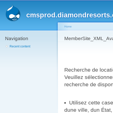
Sk
ma
cmsprod.diamondresorts
co
Home
Navigation
You are here
MemberSite_XML_Avail
Recent content
Recherche de locat
Veuillez sélectionne
recherche de disponi
Utilisez cette cas
dune ville, dun Éta